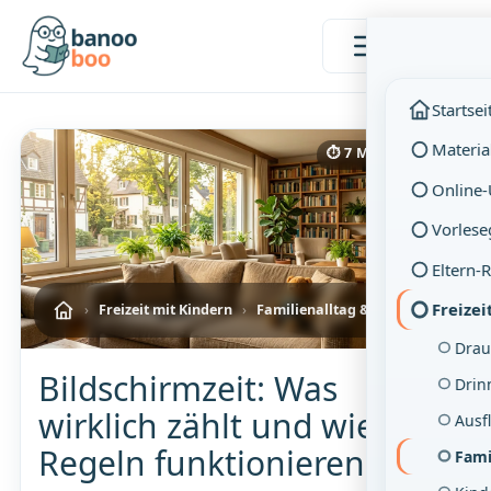
Menü
Startsei
Materia
⏱ 7 Min. Lesezeit
Online
Vorlese
Eltern-
Freizei
›
Freizeit mit Kindern
›
Familienalltag & Zeitfenster
Drau
Bildschirmzeit: Was
Drin
wirklich zählt und wie
Ausf
Regeln funktionieren
Fami