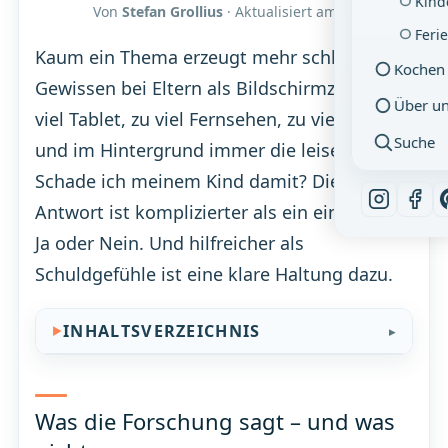
Kind
Von
Stefan Grollius
· Aktualisiert am
06.08.2026
Feri
Kaum ein Thema erzeugt mehr schlechtes
Kochen
Gewissen bei Eltern als Bildschirmzeit. Zu
Über u
viel Tablet, zu viel Fernsehen, zu viel Handy –
Suche
und im Hintergrund immer die leise Frage:
Schade ich meinem Kind damit? Die
Antwort ist komplizierter als ein einfaches
Ja oder Nein. Und hilfreicher als
Schuldgefühle ist eine klare Haltung dazu.
INHALTSVERZEICHNIS
Was die Forschung sagt – und was