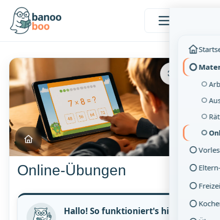
Menü
Starts
Mater
Vollbild
Arb
Aus
Rät
On
Vorle
Online-Übungen
Eltern
Freize
Koche
Hallo! So funktioniert's hier: