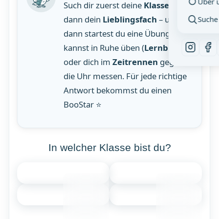
Über 
Such dir zuerst deine
Klasse
aus,
dann dein
Lieblingsfach
– und
Suche
dann startest du eine Übung! Du
kannst in Ruhe üben (
Lernblock
)
oder dich im
Zeitrennen
gegen
die Uhr messen. Für jede richtige
Antwort bekommst du einen
BooStar ⭐
In welcher Klasse bist du?
1
2
Erste
Zweite
Klasse
Klasse
3
4
Dritte
Vierte
Klasse
Klasse