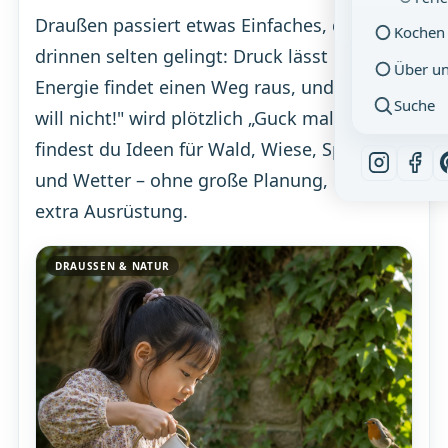
Draußen passiert etwas Einfaches, das
Kochen
drinnen selten gelingt: Druck lässt nach,
Über u
Energie findet einen Weg raus, und aus „Ich
Suche
will nicht!" wird plötzlich „Guck mal!". Hier
findest du Ideen für Wald, Wiese, Spielplatz
und Wetter – ohne große Planung, ohne
extra Ausrüstung.
DRAUSSEN & NATUR