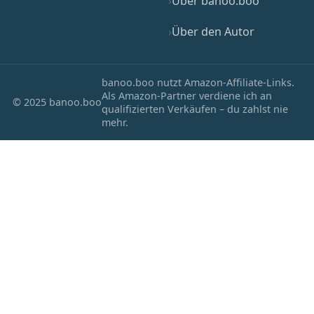
Über banoo.boo
Über den Autor
banoo.boo nutzt Amazon-Affiliate-Links.
Als Amazon-Partner verdiene ich an
© 2025 banoo.boo
qualifizierten Verkäufen – du zahlst nie
mehr.