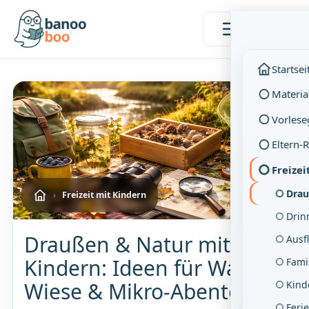
Menü
Startsei
Materia
Vorlese
Eltern-
Freizei
Drau
›
Freizeit mit Kindern
Drin
Draußen & Natur mit
Ausf
Kindern: Ideen für Wald,
Famil
Wiese & Mikro-Abenteuer
Kind
Feri