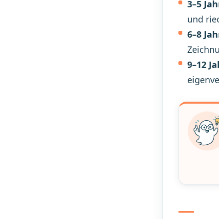
3–5 Jah
und rie
6–8 Jah
Zeichnu
9–12 Ja
eigenv