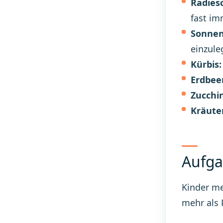
Radies
fast im
Sonne
einzule
Kürbis:
Erdbee
Zucchin
Kräuter
Aufga
Kinder me
mehr als