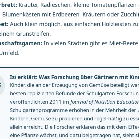
brett:
Kräuter, Radieschen, kleine Tomatenpflanzen –
:
Blumenkästen mit Erdbeeren, Kräutern oder Zucchini
et:
Auch klein möglich, aus einfachen Holzleisten z
einem Grünstreifen.
schaftsgarten:
In vielen Städten gibt es Miet-Beet
Umfeld.
Isi erklärt: Was Forschung über Gärtnern mit Ki
Kinder, die an der Erzeugung von Gemüse beteiligt ware
besten replizierten Befunde der Schulgarten-Forschu
veröffentlichten 2011 im
Journal of Nutrition Educati
Schulgartenprogramme erhöhen in der Mehrheit der un
Kindern, Gemüse zu probieren und regelmäßig zu esse
allein erreicht. Die Forscher erklären das mit dem Effe
eine Pflanze wächst, und dazu beigetragen hat, sieht 