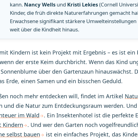
kann.
Nancy Wells
und
Kristi Lekies
(Cornell Univers
Kinder, die früh direkte Naturerfahrungen gemacht hab
Erwachsene signifikant stärkere Umwelteinstellungen 
weit über die Kindheit hinaus.
mit Kindern ist kein Projekt mit Ergebnis – es ist ei
enn der erste Keim durchbricht. Wenn das Kind ungl
 Sonnenblume über den Gartenzaun hinauswächst. D
as Erde, einen Samen und ein bisschen Geduld.
en noch mehr entdecken will, findet im Artikel
Natu
en und die Natur zum Entdeckungsraum werden. Und
nteuer im Wald
. Ein Insektenhotel ist die perfekt
t Kindern
. Und wer den Garten noch vogelfreundlic
e selbst bauen
ist ein einfaches Projekt, das Kind