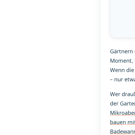
Gärtnern 
Moment, w
Wenn die
– nur etw
Wer drauß
der Gart
Mikroabe
bauen mi
Badewann