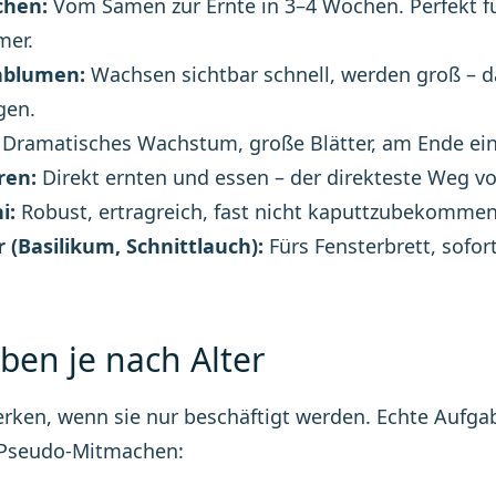
chen:
Vom Samen zur Ernte in 3–4 Wochen. Perfekt f
mer.
nblumen:
Wachsen sichtbar schnell, werden groß – da
gen.
Dramatisches Wachstum, große Blätter, am Ende ein e
ren:
Direkt ernten und essen – der direkteste Weg 
i:
Robust, ertragreich, fast nicht kaputtzubekommen
 (Basilikum, Schnittlauch):
Fürs Fensterbrett, sofo
ben je nach Alter
rken, wenn sie nur beschäftigt werden. Echte Aufgab
 Pseudo-Mitmachen: