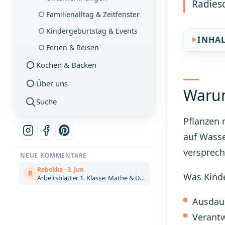
Radies
Familienalltag & Zeitfenster
Kindergeburtstag & Events
INHA
Ferien & Reisen
Kochen & Backen
Über uns
Warum
Suche
Pflanzen 
auf Wasse
versprech
NEUE KOMMENTARE
Rebekka · 3. Jun
R
Was Kinde
Arbeitsblätter 1. Klasse: Mathe & Deutsch kostenlos zum Ausdrucken (Artikel)
Ausdaue
Verantw