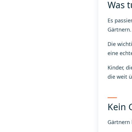
Was t
Es passie
Gärtnern.
Die wicht
eine echt
Kinder, d
die weit 
Kein 
Gärtnern 