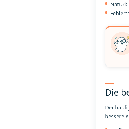
Naturk
Fehlert
Die b
Der häufi
bessere K