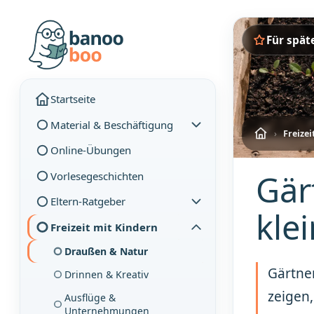
Für spät
Startseite
Material & Beschäftigung
›
Freizei
Online-Übungen
Gär
Vorlesegeschichten
Eltern-Ratgeber
kle
Freizeit mit Kindern
Draußen & Natur
Gärtner
Drinnen & Kreativ
zeigen,
Ausflüge &
Unternehmungen