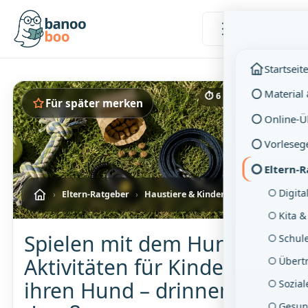
Menü
Startseit
Material
⏱ 6 Min. Lesezeit
Für später merken
Online-
Vorleseg
Eltern-
Digita
›
Eltern-Ratgeber
›
Haustiere & Kinder
Kita &
Spielen mit dem Hund:
Schul
Aktivitäten für Kinder und
Übertr
ihren Hund – drinnen und
Sozia
Gesun