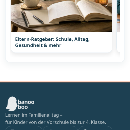
Eltern-Ratgeber: Schule, Alltag,
Wis
Gesundheit & mehr
mit
Lernen im Familienalltag –
für Kinder von der Vorschule bis zur 4. Klasse.