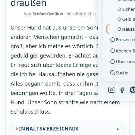
draußen
Sicher
Von
Stefan Grollius
· Veröffentlicht am
11.06.2026
Geld 
Unser Hund hat aus unserem Sohn einen
Haust
anderen Menschen gemacht – das klingt
Freizeit 
groß, aber ich meine es wörtlich. Er ist
Kochen 
geduldiger geworden. Er achtet auf Signale.
Über uns
Er freut sich über kleine Erfolge auf eine Art,
Suche
die ich bei Hausaufgaben nie gesehen habe.
Alles begann damit, dass er ihm „Sitz"
beibringen wollte. In drei Tagen saß der
Hund. Unser Sohn strahlte wie nach einem
Schulabschluss.
INHALTSVERZEICHNIS