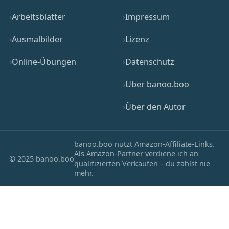
Arbeitsblätter
Impressum
Ausmalbilder
Lizenz
Online-Übungen
Datenschutz
Über banoo.boo
Über den Autor
banoo.boo nutzt Amazon-Affiliate-Links.
Als Amazon-Partner verdiene ich an
© 2025 banoo.boo
qualifizierten Verkäufen – du zahlst nie
mehr.