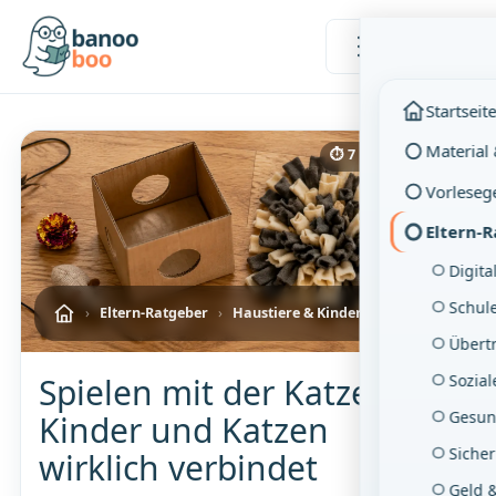
Menü
Startseit
Material
⏱ 7 Min. Lesezeit
Vorleseg
Eltern-
Digita
Schul
›
Eltern-Ratgeber
›
Haustiere & Kinder
Übertr
Sozia
Spielen mit der Katze: Was
Gesun
Kinder und Katzen
Sicher
wirklich verbindet
Geld 