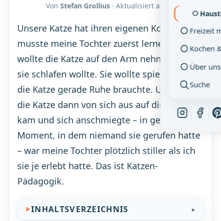
Von
Stefan Grollius
· Aktualisiert am
06.08.2026
Haust
Unsere Katze hat ihren eigenen Kopf – das
Freizeit 
musste meine Tochter zuerst lernen. Sie
Kochen 
wollte die Katze auf den Arm nehmen, wenn
Über uns
sie schlafen wollte. Sie wollte spielen, wenn
Suche
die Katze gerade Ruhe brauchte. Und wenn
die Katze dann von sich aus auf die Couch
kam und sich anschmiegte – in genau dem
Moment, in dem niemand sie gerufen hatte
– war meine Tochter plötzlich stiller als ich
sie je erlebt hatte. Das ist Katzen-
Pädagogik.
INHALTSVERZEICHNIS