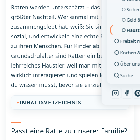
Ratten werden unterschätzt – das ist ihr
Sicher
größter Nachteil. Wer einmal mit ihnen
Geld 
zusammengelebt hat, weiß: Sie sind klug,
Haust
sozial, und entwickeln eine echte Bindung
Freizeit 
zu ihren Menschen. Für Kinder ab
Kochen 
Grundschulalter sind Ratten ein besonders
Über uns
lehrreiches Haustier, weil man mit ihnen
wirklich interagieren und spielen kann. Was
Suche
du wissen musst, bevor sie einziehen.
INHALTSVERZEICHNIS
Passt eine Ratte zu unserer Familie?