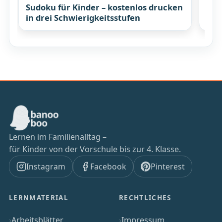
Sudoku für Kinder – kostenlos drucken
Fam
in drei Schwierigkeitsstufen
Min
Lernen im Familienalltag –
für Kinder von der Vorschule bis zur 4. Klasse.
Instagram
Facebook
Pinterest
LERNMATERIAL
RECHTLICHES
Arbeitsblätter
Impressum