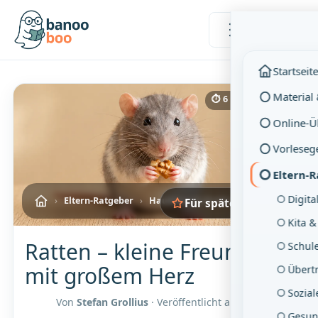
Menü
Startseit
Material
⏱ 6 Min. Lesezeit
Online-
Vorleseg
Eltern-
Digita
›
Eltern-Ratgeber
›
Haustiere & Kinder
Für später merken
Kita &
Ratten – kleine Freunde
Schul
mit großem Herz
Übertr
Sozia
Von
Stefan Grollius
· Veröffentlicht am
09.12.2025
Gesun