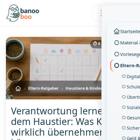
Menü
Startseit
Material
⏱ 6 Min. Lesezeit
Vorleseg
Eltern-
Digita
Schul
›
Eltern-Ratgeber
›
Haustiere & Kinder
Übertr
Sozia
Verantwortung lernen mit
Gesun
dem Haustier: Was Kinder
Sicher
wirklich übernehmen
Geld 