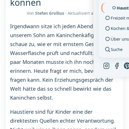
können
Haust
Von
Stefan Grollius
· Aktualisiert am
06.08.2026
Freizeit 
Irgendwann sitze ich jeden Abend mit
Kochen 
unserem Sohn am Kaninchenkäfig und
Über uns
schaue zu, wie er mit ernstem Gesicht die
Suche
Wasserflasche prüft und nachfüllt. Vor ein
paar Monaten musste ich ihn noch daran
erinnern. Heute fragt er mich, bevor ich
fragen kann. Kein Erziehungsgespräch der
Welt hätte das so schnell bewirkt wie das
Kaninchen selbst.
Haustiere sind für Kinder eine der
direktesten Quellen echter Verantwortung.