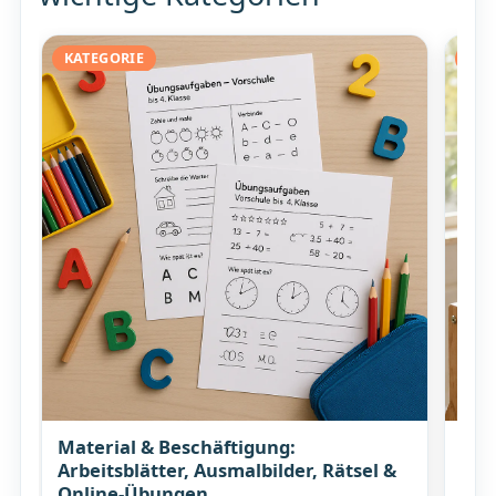
KATEGORIE
KAT
Material & Beschäftigung:
Koc
Arbeitsblätter, Ausmalbilder, Rätsel &
Rez
Online-Übungen