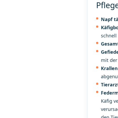
Pfleg
Napf tä
Käfigb
schnell
Gesamt
Gefiede
mit der
Krallen
abgenut
Tierarz
Federm
Käfig v
verursa
den Tie