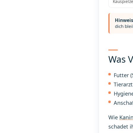
Kauspielze
Hinweis
dich ble
Was V
Futter 
Tierarzt
Hygiene
Anschaf
Wie
Kani
schadet i