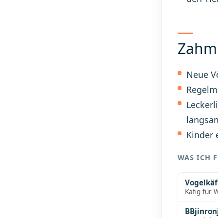
Zahm 
Neue Vö
Regelmä
Leckerl
langsa
Kinder 
WAS ICH 
Vogelkäf
Käfig für
BBjinron