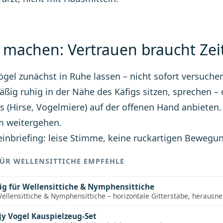
machen: Vertrauen braucht Zei
gel zunächst in Ruhe lassen – nicht sofort versuchen
ßig ruhig in der Nähe des Käfigs sitzen, sprechen – 
is (Hirse, Vogelmiere) auf der offenen Hand anbieten.
m weitergehen.
einbriefing: leise Stimme, keine ruckartigen Bewegun
FÜR WELLENSITTICHE EMPFEHLE
ig für Wellensittiche & Nymphensittiche
 Wellensittiche & Nymphensittiche – horizontale Gitterstäbe, heraus
jy Vogel Kauspielzeug-Set