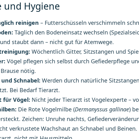
e und Hygiene
glich reinigen
– Futterschüsseln verschimmeln schne
oden:
Täglich den Bodeneinsatz wechseln (Spezialseid
 und staubt dann – nicht gut für Atemwege.
reinigung:
Wöchentlich Gitter, Sitzstangen und Spi
r:
Vögel pflegen sich selbst durch Gefiederpflege u
 Brause nötig.
 und Schnabel:
Werden durch natürliche Sitzstangen 
zt. Bei Bedarf Tierarzt.
t für Vögel:
Nicht jeder Tierarzt ist Vogelexperte – v
ilben:
Die Rote Vogelmilbe (
Dermanyssus gallinae
) b
ersteckt. Zeichen: Unruhe nachts, Gefiederveränderun
cht verkrustete Wachshaut an Schnabel und Beinen. 
rarzt, nicht mit Hausmitteln.