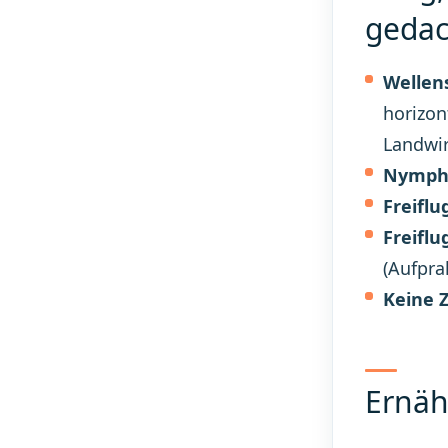
gedac
Wellens
horizon
Landwir
Nymphen
Freiflu
Freiflu
(Aufpra
Keine Z
Ernäh