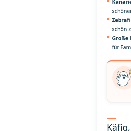
Kanari
schöner
Zebraf
schön 
Große 
für Fam
Käfig,