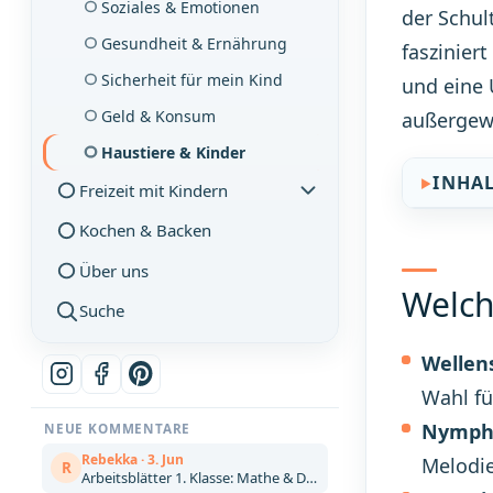
Soziales & Emotionen
der Schul
Gesundheit & Ernährung
faszinier
Sicherheit für mein Kind
und eine 
Geld & Konsum
außergewö
Haustiere & Kinder
INHA
Freizeit mit Kindern
Kochen & Backen
Über uns
Welch
Suche
Wellens
Wahl fü
Nymphe
NEUE KOMMENTARE
Rebekka · 3. Jun
Melodie
R
Arbeitsblätter 1. Klasse: Mathe & Deutsch kostenlos zum Ausdrucken (Artikel)