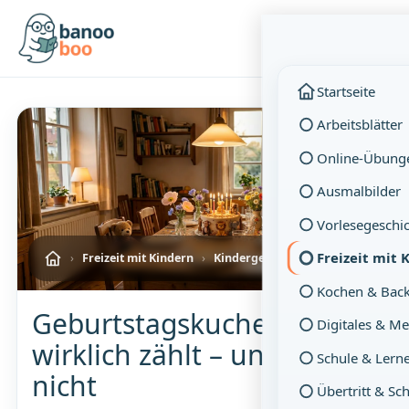
Menü
Startseite
Arbeitsblätter
⏱ 5 Min. Lesezeit
Online-Übung
Ausmalbilder
Vorlesegeschi
Freizeit mit 
›
Freizeit mit Kindern
›
Kindergeburtstag & Events
Kochen & Bac
Geburtstagskuchen: Was
Digitales & M
wirklich zählt – und was
Schule & Lern
nicht
Übertritt & Sc