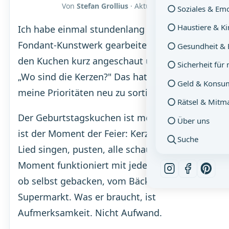
Von
Stefan Grollius
· Aktualisiert am
06.08.2026
Soziales & Em
Haustiere & K
Ich habe einmal stundenlang an einem
Fondant-Kunstwerk gearbeitet. Mein Kind hat
Gesundheit & 
den Kuchen kurz angeschaut und dann gefragt:
Sicherheit für
„Wo sind die Kerzen?" Das hat gereicht, um
Geld & Konsu
meine Prioritäten neu zu sortieren.
Rätsel & Mitm
Der Geburtstagskuchen ist mehr als Essen. Er
Über uns
ist der Moment der Feier: Kerzen anzünden,
Suche
Lied singen, pusten, alle schauen. Dieser
Moment funktioniert mit jedem Kuchen – egal
ob selbst gebacken, vom Bäcker oder aus dem
Supermarkt. Was er braucht, ist
Aufmerksamkeit. Nicht Aufwand.