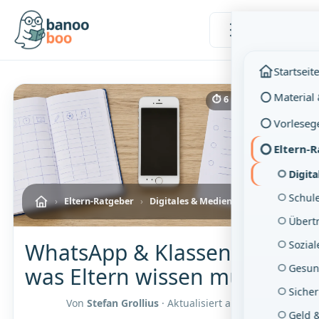
Menü
Startseit
Material
⏱ 6 Min. Lesezeit
Vorleseg
Eltern-
Digit
Schul
›
Eltern-Ratgeber
›
Digitales & Medien
Übertr
Sozia
WhatsApp & Klassenchat –
Gesun
was Eltern wissen müssen
Sicher
Von
Stefan Grollius
· Aktualisiert am
06.08.2026
Geld 