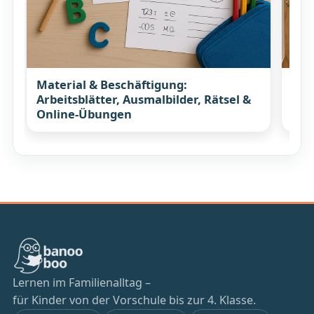
Material & Beschäftigung:
Koc
Arbeitsblätter, Ausmalbilder, Rätsel &
Rez
Online-Übungen
Lernen im Familienalltag –
für Kinder von der Vorschule bis zur 4. Klasse.