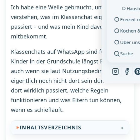
Ich habe eine Weile gebraucht, um zu
Hausti
verstehen, was im Klassenchat eigentlich
Freizeit 
passiert – und was mein Kind davon wirklich
Kochen 
mitbekommt.
Über uns
Klassenchats auf WhatsApp sind für viele
Suche
Kinder in der Grundschule längst Realität –
auch wenn sie laut Nutzungsbedingungen
eigentlich noch nicht dort sein dürften. Was
dort wirklich passiert, welche Regeln
funktionieren und was Eltern tun können,
wenn es schiefläuft.
INHALTSVERZEICHNIS