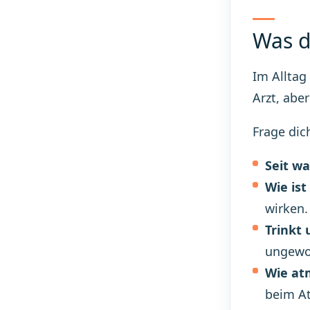
Was d
Im Alltag
Arzt, abe
Frage dic
Seit w
Wie ist
wirken.
Trinkt 
ungewoh
Wie at
beim At