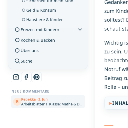
Sicherheit für mein Kind
Gedankenk
Geld & Konsum
zum Kinde
solltest?
Haustiere & Kinder
schaut st
Freizeit mit Kindern
Kochen & Backen
Wichtig i
Über uns
zu sein. 
beobachte
Suche
Notruf wä
Beitrag z
Rolle – un
NEUE KOMMENTARE
Rebekka · 3. Jun
R
INHA
Arbeitsblätter 1. Klasse: Mathe & Deutsch kostenlos zum Ausdrucken (Artikel)