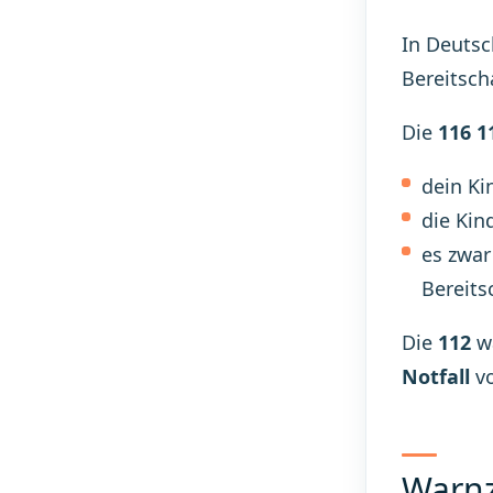
In Deutsc
Bereitsch
Die
116 1
dein Ki
die Kin
es zwar
Bereits
Die
112
wä
Notfall
vo
Warnz