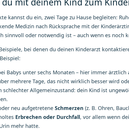
du mit deinem Kind zum Kindera
ekte kannst du ein, zwei Tage zu Hause begleiten: Ruhe
kende Medizin nach Rücksprache mit der Kinderärztin.
h sinnvoll oder notwendig ist – auch wenn es noch kei
Beispiele, bei denen du deinen Kinderarzt kontaktiere
Beispiel:
bei Babys unter sechs Monaten – hier immer ärztlich 
über mehrere Tage, das nicht wirklich besser wird 
h schlechter Allgemeinzustand: dein Kind ist ungewöh
en.
oder neu aufgetretene
Schmerzen
(z. B. Ohren, Bauc
holtes
Erbrechen oder Durchfall
, vor allem wenn de
Urin mehr hatte.