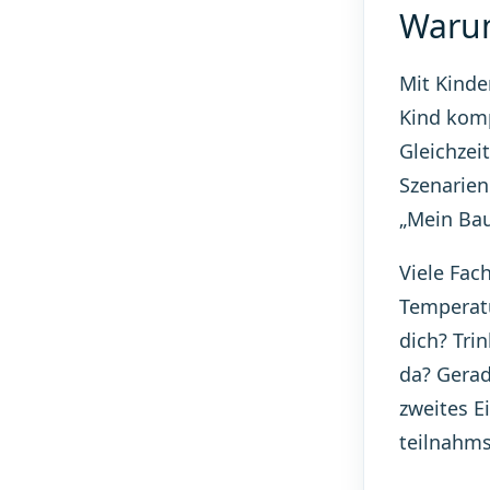
Warum
Mit Kinder
Kind komp
Gleichzei
Szenarien
„Mein Bau
Viele Fac
Temperatu
dich? Tri
da? Gerad
zweites E
teilnahms