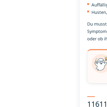
Auffäll
Husten,
Du musst 
Symptome 
oder ob ih
11611