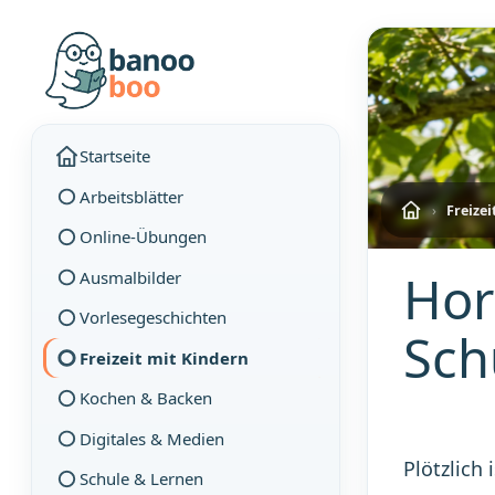
Startseite
Arbeitsblätter
›
Freizei
Online-Übungen
Hor
Ausmalbilder
Vorlesegeschichten
Sch
Freizeit mit Kindern
Kochen & Backen
Digitales & Medien
Plötzlich
Schule & Lernen