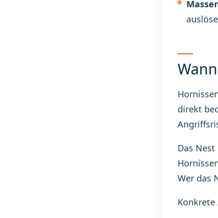
Massen
auslöse
Wann 
Hornissen
direkt be
Angriffsri
Das Nest 
Hornissen
Wer das N
Konkrete 