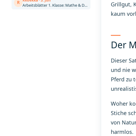
Rebekka · 3. Jun
R
Grillgut,
Arbeitsblätter 1. Klasse: Mathe & Deutsch kostenlos zum Ausdrucken (Artikel)
kaum vorh
Der M
Dieser Sa
und nie w
Pferd zu 
unrealisti
Woher kom
Stiche sc
von Natur
harmlos.