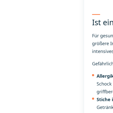
Ist e
Für gesun
größere I
intensive
Gefährlic
Allergi
Schock 
griffber
Stiche
Getränk