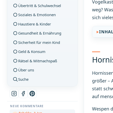
Vogelkast
Übertritt & Schulwechsel
weg? Was 
Soziales & Emotionen
sich viel
Haustiere & Kinder
INHA
Gesundheit & Ernährung
Sicherheit für mein Kind
Geld & Konsum
Horni
Rätsel & Mitmachspaß
Über uns
Hornissen
Suche
größer – 
statt sch
auf mensc
NEUE KOMMENTARE
Wespen da