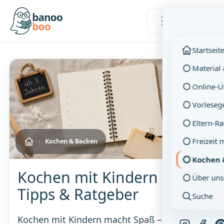
Menü
Startseit
Material
Online-
Vorleseg
Eltern-R
Freizeit 
›
Kochen & Backen
Kochen 
Kochen mit Kindern –
Über uns
Tipps & Ratgeber
Suche
Kochen mit Kindern macht Spaß – wenn