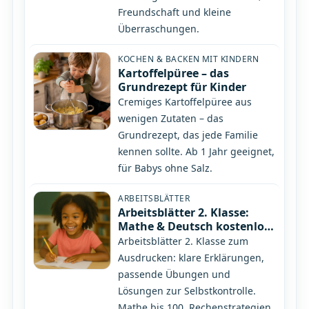
Freundschaft und kleine
Überraschungen.
KOCHEN & BACKEN MIT KINDERN
Kartoffelpüree – das
Grundrezept für Kinder
Cremiges Kartoffelpüree aus
wenigen Zutaten – das
Grundrezept, das jede Familie
kennen sollte. Ab 1 Jahr geeignet,
für Babys ohne Salz.
ARBEITSBLÄTTER
Arbeitsblätter 2. Klasse:
Mathe & Deutsch kostenlos
zum Ausdrucken
Arbeitsblätter 2. Klasse zum
Ausdrucken: klare Erklärungen,
passende Übungen und
Lösungen zur Selbstkontrolle.
Mathe bis 100, Rechenstrategien,