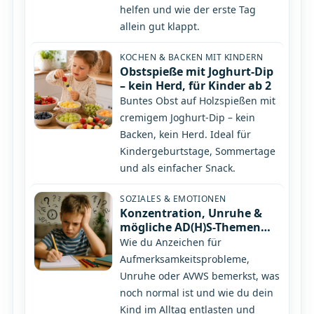
helfen und wie der erste Tag
allein gut klappt.
KOCHEN & BACKEN MIT KINDERN
Obstspieße mit Joghurt-Dip
– kein Herd, für Kinder ab 2
Buntes Obst auf Holzspießen mit
cremigem Joghurt-Dip – kein
Backen, kein Herd. Ideal für
Kindergeburtstage, Sommertage
und als einfacher Snack.
SOZIALES & EMOTIONEN
Konzentration, Unruhe &
mögliche AD(H)S-Themen
und AVWS – wenn dein Kind
Wie du Anzeichen für
einfach „zu viel“ für den
Aufmerksamkeitsprobleme,
Alltag wirkt
Unruhe oder AVWS bemerkst, was
noch normal ist und wie du dein
Kind im Alltag entlasten und