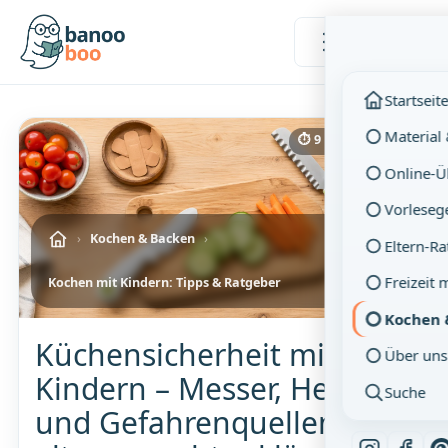
Menü
Startseit
Material
⏱ 9 Min. Lesezeit
Online-
Vorleseg
›
Kochen & Backen
›
Eltern-R
Freizeit 
Kochen mit Kindern: Tipps & Ratgeber
Kochen 
Küchensicherheit mit
Über uns
Kindern – Messer, Herd
Suche
und Gefahrenquellen