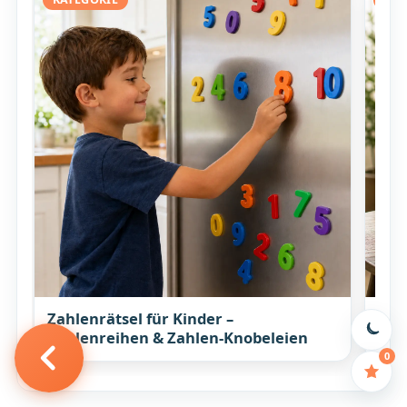
Zahlenrätsel für Kinder –
Elt
Zahlenreihen & Zahlen-Knobeleien
Ges
0