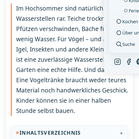
Kind
Im Hochsommer sind natürliche
Feri
Wasserstellen rar. Teiche trocknen aus,
Kochen
Pfützen verschwinden, Bäche führen
Über u
wenig Wasser. Für Vögel – und auch für
Suche
Igel, Insekten und andere Kleintiere –
ist eine zuverlässige Wasserstelle im
Garten eine echte Hilfe. Und das Beste:
Eine Vogeltränke braucht weder teures
Material noch handwerkliches Geschick.
Kinder können sie in einer halben
Stunde selbst bauen.
INHALTSVERZEICHNIS