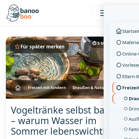
Menü
Startsei
Materia
⏱ 5 Min. Lesezeit
Für später merken
Online
Vorlese
Eltern-
Freizei
›
Freizeit mit Kindern
›
Draußen & Natur
Drau
Vogeltränke selbst bauen
Drin
– warum Wasser im
Ausf
Sommer lebenswichtig ist
Famil