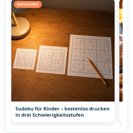
KATEGORIE
KAT
Sudoku für Kinder – kostenlos drucken
Fam
in drei Schwierigkeitsstufen
Min