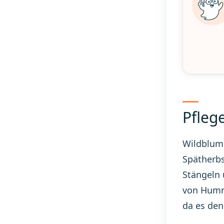
Pfleg
Wildblume
Spätherbs
Stängeln 
von Humme
da es den