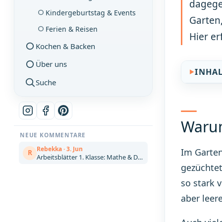
dagegen
Kindergeburtstag & Events
Garten,
Ferien & Reisen
Hier er
Kochen & Backen
Über uns
INHA
Suche
Warum
NEUE KOMMENTARE
Rebekka · 3. Jun
Im Garten
R
Arbeitsblätter 1. Klasse: Mathe & Deutsch kostenlos zum Ausdrucken (Artikel)
gezüchtet
so stark 
aber leer