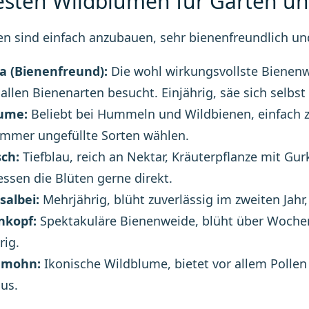
esten Wildblumen für Garten u
en sind einfach anzubauen, sehr bienenfreundlich und
a (Bienenfreund):
Die wohl wirkungsvollste Bienenwe
allen Bienenarten besucht. Einjährig, säe sich selbs
ume:
Beliebt bei Hummeln und Wildbienen, einfach zu 
immer ungefüllte Sorten wählen.
sch:
Tiefblau, reich an Nektar, Kräuterpflanze mit Gu
essen die Blüten gerne direkt.
salbei:
Mehrjährig, blüht zuverlässig im zweiten Jahr
nkopf:
Spektakuläre Bienenweide, blüht über Wochen,
rig.
hmohn:
Ikonische Wildblume, bietet vor allem Pollen 
aus.