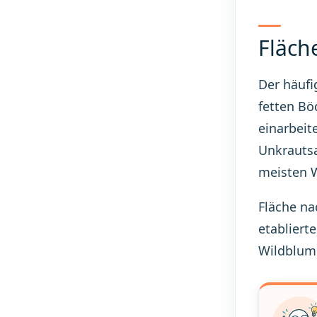
Fläch
Der häufi
fetten Bö
einarbeit
Unkrautsa
meisten 
Fläche na
etabliert
Wildblume