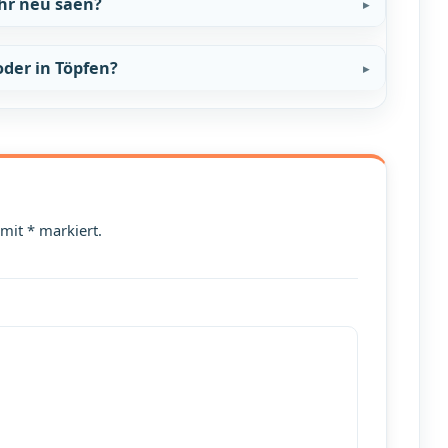
hr neu säen?
der in Töpfen?
 mit * markiert.