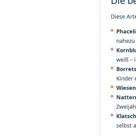
Die b
Diese Art
Phaceli
nahezu 
Kornbl
weiß – 
Borret
Kinder 
Wiesen
Natter
Zweijäh
Klatsc
selbst 