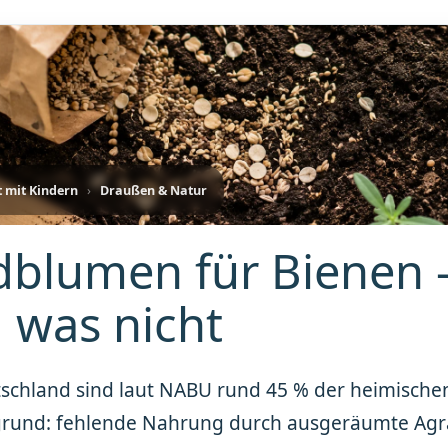
t mit Kindern
›
Draußen & Natur
dblumen für Bienen – 
 was nicht
tschland sind laut NABU rund 45 % der heimische
rund: fehlende Nahrung durch ausgeräumte Agra