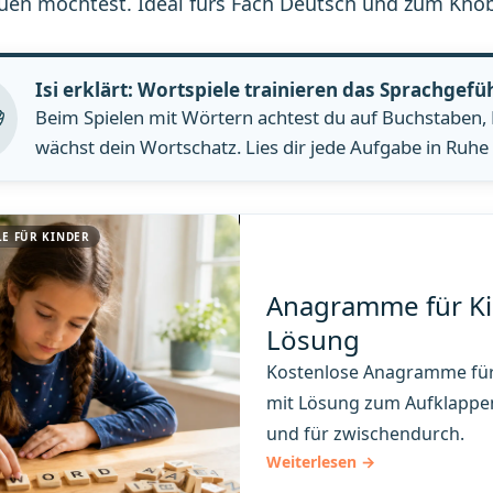
en möchtest. Ideal fürs Fach Deutsch und zum Kno
Isi erklärt: Wortspiele trainieren das Sprachgefü
Beim Spielen mit Wörtern achtest du auf Buchstaben
wächst dein Wortschatz. Lies dir jede Aufgabe in Ruhe 
E FÜR KINDER
Anagramme für Ki
Lösung
Kostenlose Anagramme für 
mit Lösung zum Aufklappen
und für zwischendurch.
Weiterlesen →