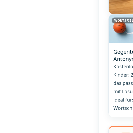
WORTSPIEL
Gegente
Antony
Kostenlo
Kinder: 
das pass
mit Lös
ideal fü
Wortsch