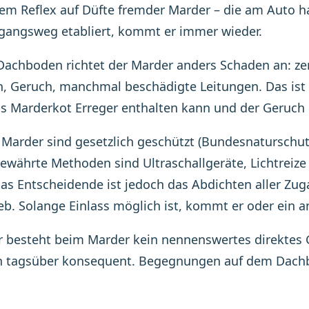
alem Reflex auf Düfte fremder Marder – die am Auto 
gangsweg etabliert, kommt er immer wieder.
achboden richtet der Marder anders Schaden an: z
, Geruch, manchmal beschädigte Leitungen. Das ist k
s Marderkot Erreger enthalten kann und der Geruch e
: Marder sind gesetzlich geschützt (Bundesnaturschutz
Bewährte Methoden sind Ultraschallgeräte, Lichtrei
Das Entscheidende ist jedoch das Abdichten aller Zu
eb. Solange Einlass möglich ist, kommt er oder ein a
r besteht beim Marder kein nennenswertes direktes
 tagsüber konsequent. Begegnungen auf dem Dachb