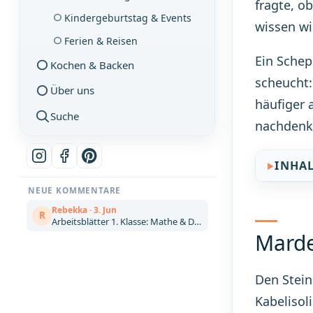
fragte, o
Kindergeburtstag & Events
wissen wi
Ferien & Reisen
Ein Schep
Kochen & Backen
scheucht
Über uns
häufiger 
Suche
nachdenke
INHA
NEUE KOMMENTARE
Rebekka · 3. Jun
R
Arbeitsblätter 1. Klasse: Mathe & Deutsch kostenlos zum Ausdrucken (Artikel)
Marde
Den Stein
Kabelisol