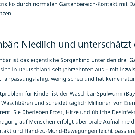
srisiko durch normalen Gartenbereich-Kontakt mit Da
tzen.
bär: Niedlich und unterschätzt 
bär ist das eigentliche Sorgenkind unter den drei Ga
r sich in Deutschland seit Jahrzehnten aus – mit inzw
nt, anpassungsfähig, wenig scheu und hat keine natür
problem für Kinder ist der Waschbär-Spulwurm (Baylis
Waschbären und scheidet täglich Millionen von Eiern
tent: Sie überleben Frost, Hitze und übliche Desinfek
ragung auf Menschen erfolgt über orale Aufnahme der
takt und Hand-zu-Mund-Bewegungen leicht passiere