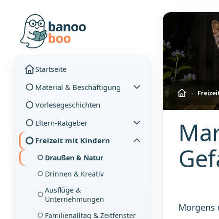
Startseite
Material & Beschäftigung
›
Freizei
Vorlesegeschichten
Mar
Eltern-Ratgeber
Freizeit mit Kindern
Gef
Draußen & Natur
Drinnen & Kreativ
Ausflüge &
Unternehmungen
Morgens u
Familienalltag & Zeitfenster