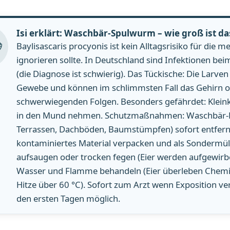
Isi erklärt: Waschbär-Spulwurm – wie groß ist das
Baylisascaris procyonis ist kein Alltagsrisiko für die 
ignorieren sollte. In Deutschland sind Infektionen b
(die Diagnose ist schwierig). Das Tückische: Die Lar
Gewebe und können im schlimmsten Fall das Gehirn od
schwerwiegenden Folgen. Besonders gefährdet: Kleink
in den Mund nehmen. Schutzmaßnahmen: Waschbär-Latri
Terrassen, Dachböden, Baumstümpfen) sofort entfer
kontaminiertes Material verpacken und als Sondermül
aufsaugen oder trocken fegen (Eier werden aufgewirb
Wasser und Flamme behandeln (Eier überleben Chemik
Hitze über 60 °C). Sofort zum Arzt wenn Exposition ve
den ersten Tagen möglich.