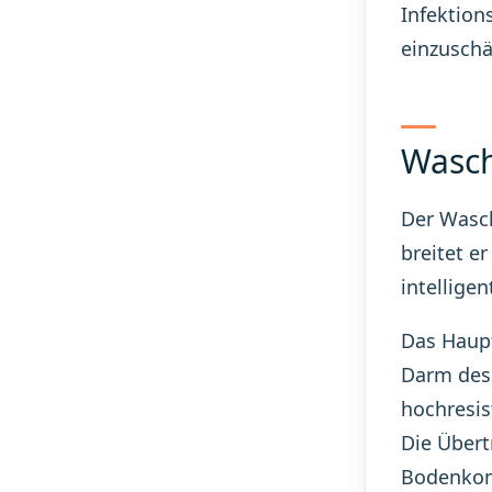
Infektion
einzuschä
Wasch
Der Wasch
breitet e
intellige
Das Haupt
Darm des 
hochresis
Die Übert
Bodenkon