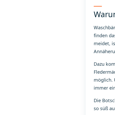
Warum
Waschbäre
finden da
meidet, i
Annäheru
Dazu komm
Fledermäu
möglich. 
immer ein
Die Botsc
so süß a