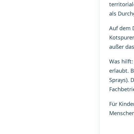
territori
als Durch
Auf dem D
Kotspuren
außer das
Was hilft
erlaubt. 
Sprays). 
Fachbetri
Für Kinde
Menschen