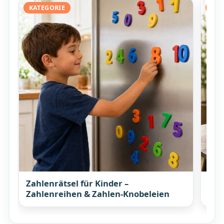
KATEGORIE
KAT
Zahlenrätsel für Kinder –
Elt
Zahlenreihen & Zahlen-Knobeleien
Ges