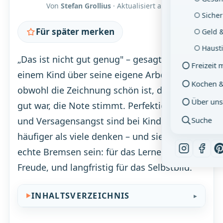
Von
Stefan Grollius
· Aktualisiert am
07.08.2026
Sicher
Für später merken
Geld 
Hausti
„Das ist nicht gut genug" – gesagt von
Freizeit 
einem Kind über seine eigene Arbeit,
Kochen 
obwohl die Zeichnung schön ist, das Referat
Über uns
gut war, die Note stimmt. Perfektionismus
Suche
und Versagensangst sind bei Kindern
häufiger als viele denken – und sie können
echte Bremsen sein: für das Lernen, für die
Freude, und langfristig für das Selbstbild.
INHALTSVERZEICHNIS