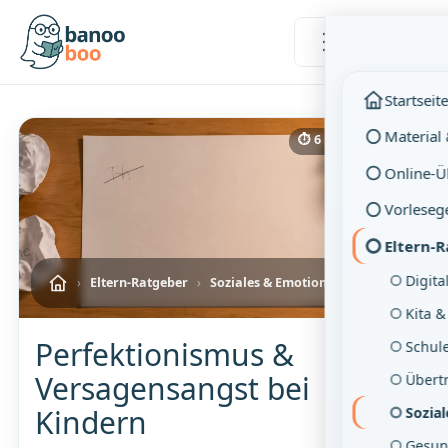
Menü
Startseit
Material
⏱ 6 Min. Lesezeit
Online-
Vorleseg
Eltern-
Digita
›
Eltern-Ratgeber
›
Soziales & Emotionen
Kita &
Perfektionismus &
Schul
Versagensangst bei
Übertr
Kindern
Sozia
Gesun