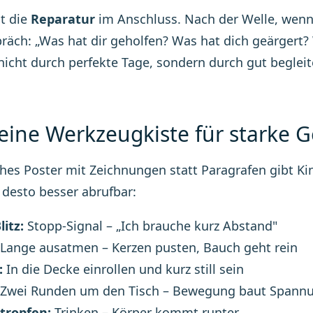
st die
Reparatur
im Anschluss. Nach der Welle, wenn 
räch: „Was hat dir geholfen? Was hat dich geärgert?
icht durch perfekte Tage, sondern durch gut begleit
leine Werkzeugkiste für starke 
ches Poster mit Zeichnungen statt Paragrafen gibt K
, desto besser abrufbar:
litz:
Stopp-Signal – „Ich brauche kurz Abstand"
Lange ausatmen – Kerzen pusten, Bauch geht rein
:
In die Decke einrollen und kurz still sein
Zwei Runden um den Tisch – Bewegung baut Spann
tropfen:
Trinken – Körper kommt runter