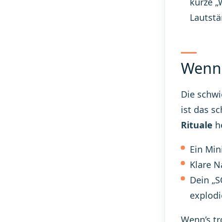
kurze „
Lautstä
Wenn 
Die schwi
ist das s
Rituale
he
Ein Min
Klare N
Dein „S
explodi
Wenn’s tr