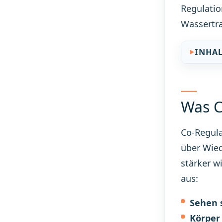
Regulatio
Wassertra
INHA
Was C
Co-Regula
über Wied
stärker w
aus:
Sehen s
Körper