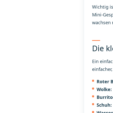
Wichtig i
Mini-Gesp
wachsen n
Die k
Ein einfa
einfacher
Roter B
Wolke:
Burrito
Schuh:
Wasser