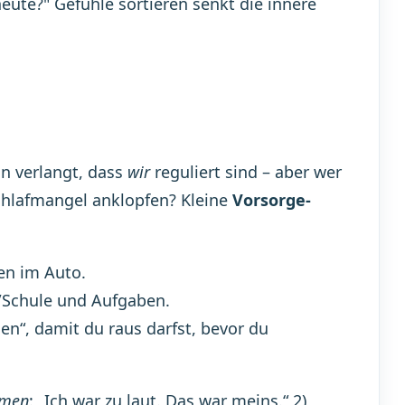
ute?" Gefühle sortieren senkt die innere
on verlangt, dass
wir
reguliert sind – aber wer
Schlafmangel anklopfen? Kleine
Vorsorge-
en im Auto.
a/Schule und Aufgaben.
en“, damit du raus darfst, bevor du
hmen
: „Ich war zu laut. Das war meins.“ 2)