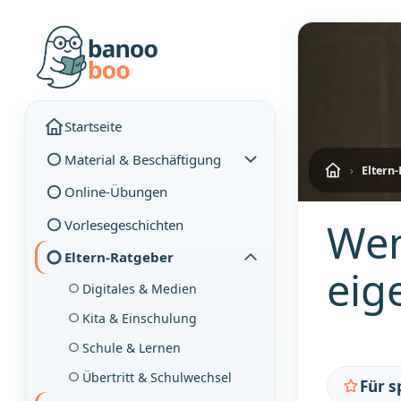
Startseite
Material & Beschäftigung
›
Eltern
Online-Übungen
Wen
Vorlesegeschichten
Eltern-Ratgeber
eig
Digitales & Medien
Kita & Einschulung
Schule & Lernen
Übertritt & Schulwechsel
Für 