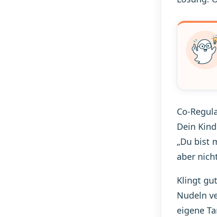
Co-Regula
Dein Kind
„Du bist m
aber nich
Klingt gu
Nudeln ve
eigene Ta