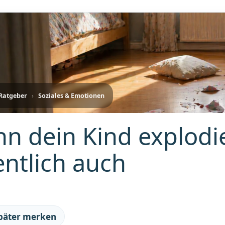
-Ratgeber
›
Soziales & Emotionen
n dein Kind explodie
entlich auch
später merken