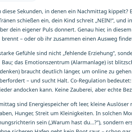
 diese Sekunden, in denen ein Nachmittag kippelt? Eb
 Tränen schießen ein, dein Kind schreit „NEIN!“, und i
aber dein eigener Puls donnert. Genau hier, in diesem
 brennt – oder ob ihr zusammen einen Ausweg finde
tarke Gefühle sind nicht „fehlende Erziehung“, sonde
 Bau; das Emotionszentrum (Alarmanlage) ist blitzschn
denken) braucht deutlich länger, um online zu gehen. 
berfordert – und sucht Halt. Co-Regulation bedeutet:
eder andocken kann. Keine Zauberei, aber echte Bez
ttag sind Energiespeicher oft leer, kleine Auslöser 
ben, Hunger, Streit um Kleinigkeiten. In solchen Mom
ungsrichterin sein („Warum hast du…?"), sondern ers
hne sicheren Hafen geht kein Boot raus – schon gar 