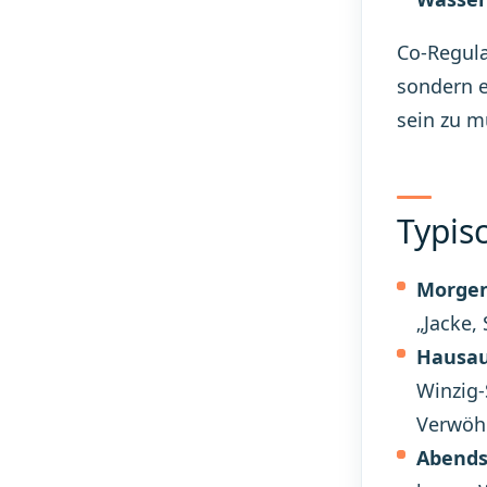
Co-Regula
sondern e
sein zu m
Typis
Morgen
„Jacke,
Hausau
Winzig-
Verwöhn
Abends,