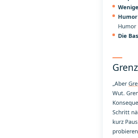
Wenige
Humor 
Humor k
Die Bas
Grenz
„Aber
Gre
Wut. Gren
Konsequen
Schritt n
kurz Paus
probieren