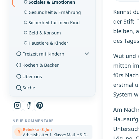
Soziales & Emotionen
Kennst du
Gesundheit & Ernährung
der Stift,
Sicherheit für mein Kind
bleiben, 
Geld & Konsum
des Tages
Haustiere & Kinder
Freizeit mit Kindern
Wut und s
Kochen & Backen
mitten im
fürs Nach
Über uns
erstmal ü
Suche
System wi
Am Nachmi
Hausaufga
NEUE KOMMENTARE
Untersuch
Rebekka · 3. Jun
R
Arbeitsblätter 1. Klasse: Mathe & Deutsch kostenlos zum Ausdrucken (Artikel)
Lösung. O