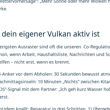
Wettervorhersage": „Mehr Sonne oder mehr Wolken he
rke.
dein eigener Vulkan aktiv ist
erigsten Ausraster sind oft die unseren. Co-Regulati
chon, wenn Arbeit, Haushaltsliste, Nachrichten und 
lfen – nicht erst, wenn es brennt.
i-Anker vor dem Abholen: 30 Sekunden bewusst atm
achmittagsinseln: 10 Minuten „Nichts“ zwischen Kit
OS“-Signal mit dem Partner: „Ich geh kurz Wasser hol
erst.
otzdem knallt: Reparatur in drei Schritten. 1)
Überne