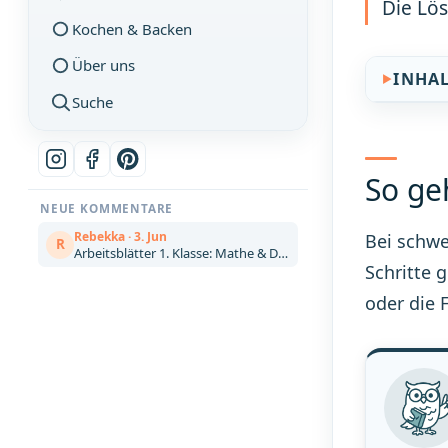
Die Lö
Kochen & Backen
Über uns
INHA
Suche
So ge
NEUE KOMMENTARE
Rebekka · 3. Jun
Bei schwer
R
Arbeitsblätter 1. Klasse: Mathe & Deutsch kostenlos zum Ausdrucken (Artikel)
Schritte g
oder die 