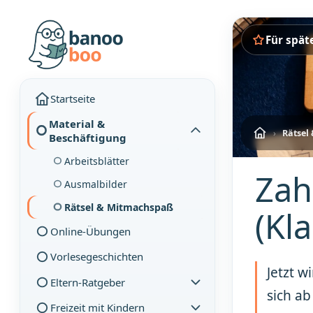
Für spät
Startseite
Material &
›
Rätsel
Beschäftigung
Arbeitsblätter
Zah
Ausmalbilder
Rätsel & Mitmachspaß
(Kl
Online-Übungen
Vorlesegeschichten
Jetzt w
Eltern-Ratgeber
sich ab
Freizeit mit Kindern