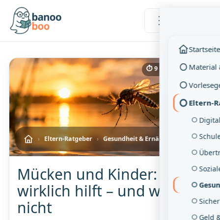
Menü
Startseit
Material
⏱ 9 Min. Lesezeit
Vorleseg
Eltern-
Digita
Schul
›
Eltern-Ratgeber
›
Gesundheit & Ernährung
Übertr
Sozia
Mücken und Kinder: Was
Gesun
wirklich hilft – und was
Sicher
nicht
Geld 