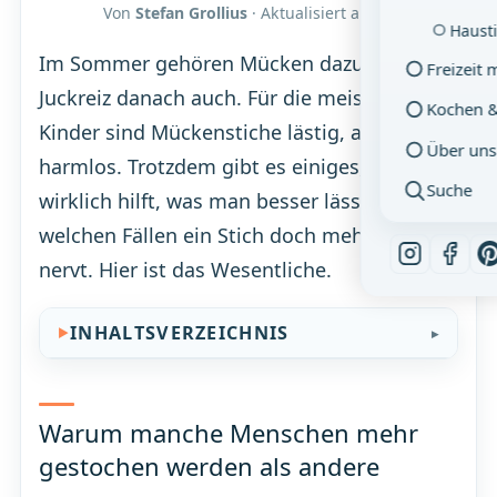
Von
Stefan Grollius
· Aktualisiert am
06.08.2026
Hausti
Im Sommer gehören Mücken dazu – und der
Freizeit 
Juckreiz danach auch. Für die meisten
Kochen 
Kinder sind Mückenstiche lästig, aber
Über uns
harmlos. Trotzdem gibt es einiges, was
Suche
wirklich hilft, was man besser lässt, und in
welchen Fällen ein Stich doch mehr als nur
nervt. Hier ist das Wesentliche.
INHALTSVERZEICHNIS
Warum manche Menschen mehr
gestochen werden als andere