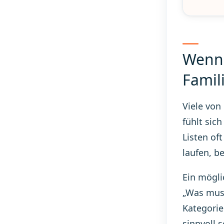
Wenn 
Famil
Viele von
fühlt sic
Listen of
laufen, b
Ein mögli
„Was muss
Kategorie
sinnvoll s