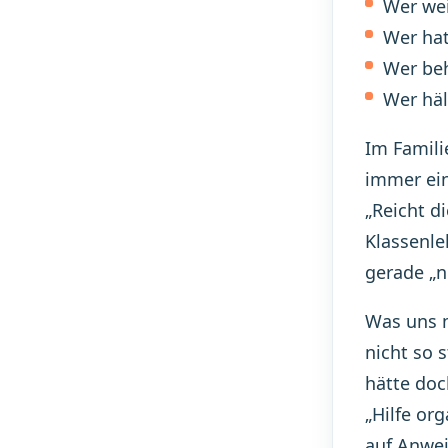
Wer wei
Wer ha
Wer beh
Wer häl
Im Famili
immer ein
„Reicht d
Klassenle
gerade „n
Was uns m
nicht so 
hätte doc
„Hilfe or
auf Anwei