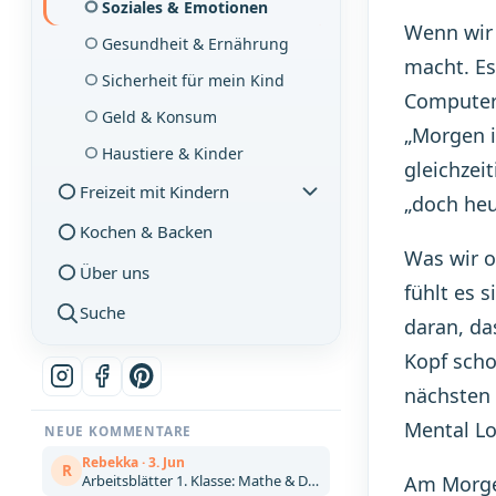
Soziales & Emotionen
Wenn wir 
Gesundheit & Ernährung
macht. Es
Sicherheit für mein Kind
Computer 
Geld & Konsum
„Morgen i
Haustiere & Kinder
gleichzei
Freizeit mit Kindern
„doch heu
Kochen & Backen
Was wir o
Über uns
fühlt es 
Suche
daran, da
Kopf scho
nächsten 
Mental Lo
NEUE KOMMENTARE
Rebekka · 3. Jun
R
Arbeitsblätter 1. Klasse: Mathe & Deutsch kostenlos zum Ausdrucken (Artikel)
Am Morgen