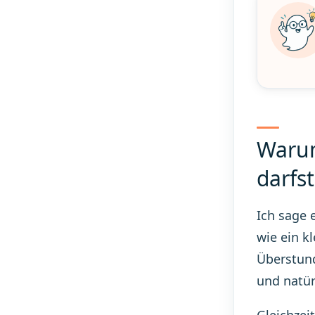
Warum
darfst
Ich sage e
wie ein k
Überstund
und natür
Gleichzei