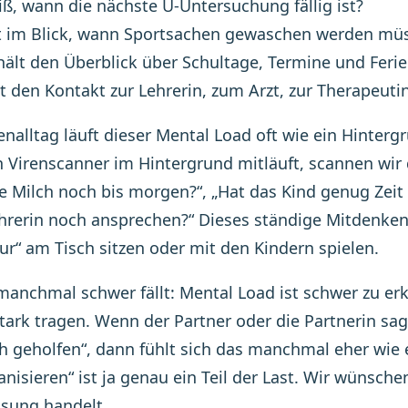
ß, wann die nächste U-Untersuchung fällig ist?
t im Blick, wann Sportsachen gewaschen werden mü
ält den Überblick über Schultage, Termine und Ferie
t den Kontakt zur Lehrerin, zum Arzt, zur Therapeuti
enalltag läuft dieser Mental Load oft wie ein Hint
 Virenscanner im Hintergrund mitläuft, scannen wir 
ie Milch noch bis morgen?“, „Hat das Kind genug Zeit 
hrerin noch ansprechen?“ Dieses ständige Mitdenken
ur“ am Tisch sitzen oder mit den Kindern spielen.
anchmal schwer fällt: Mental Load ist schwer zu erk
stark tragen. Wenn der Partner oder die Partnerin sag
h geholfen“, dann fühlt sich das manchmal eher wie 
ganisieren“ ist ja genau ein Teil der Last. Wir wünsch
sung handelt.