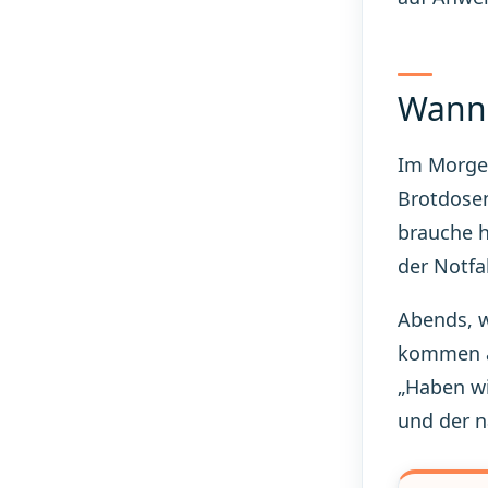
Wann 
Im Morgen
Brotdosen
brauche h
der Notfa
Abends, w
kommen al
„Haben wi
und der n