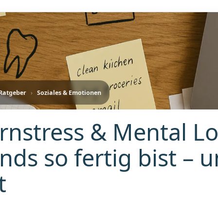
-Ratgeber
›
Soziales & Emotionen
ernstress & Mental 
nds so fertig bist – u
t