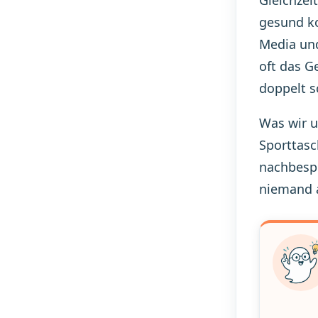
gesund ko
Media und
oft das G
doppelt s
Was wir u
Sporttasc
nachbespr
niemand a