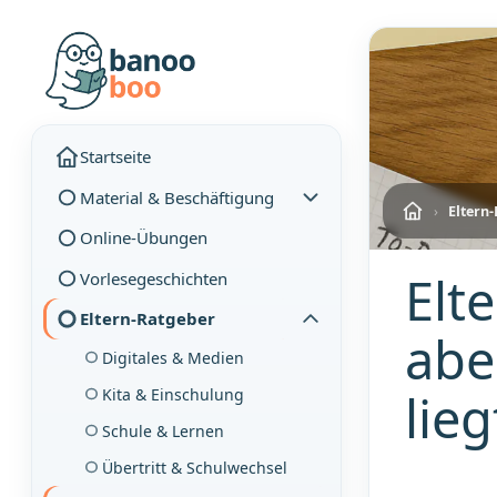
Startseite
Material & Beschäftigung
›
Eltern
Online-Übungen
Elt
Vorlesegeschichten
Eltern-Ratgeber
abe
Digitales & Medien
lieg
Kita & Einschulung
Schule & Lernen
Übertritt & Schulwechsel