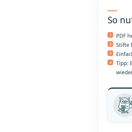
So nu
PDF h
Stifte
Einfac
Tipp: 
wiede