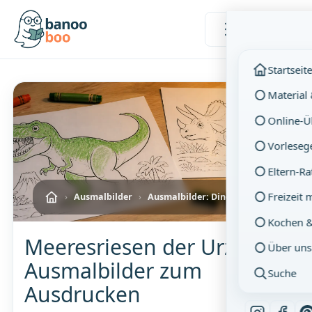
Menü
Startseit
Material
Online-
Vorleseg
Eltern-R
Freizeit 
›
Ausmalbilder
›
Ausmalbilder: Dinosaurier
Kochen 
Meeresriesen der Urzeit –
Über uns
Ausmalbilder zum
Suche
Ausdrucken