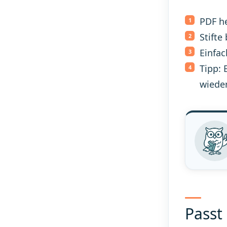
PDF h
Stifte
Einfac
Tipp: 
wiede
Passt