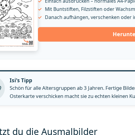
Einfach ausdrucken – normales A4-Papie
Mit Buntstiften, Filzstiften oder Wach
Danach aufhängen, verschenken oder i
Herunte
Isi's Tipp
Schön für alle Altersgruppen ab 3 Jahren. Fertige Bild
Osterkarte verschicken macht sie zu echten kleinen Ku
tzt du die Ausmalbilder