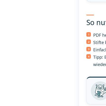
So nu
PDF h
Stifte
Einfac
Tipp: 
wiede