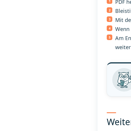
PDF he
Bleist
Mit de
Wenn e
Am En
weiter
Weite