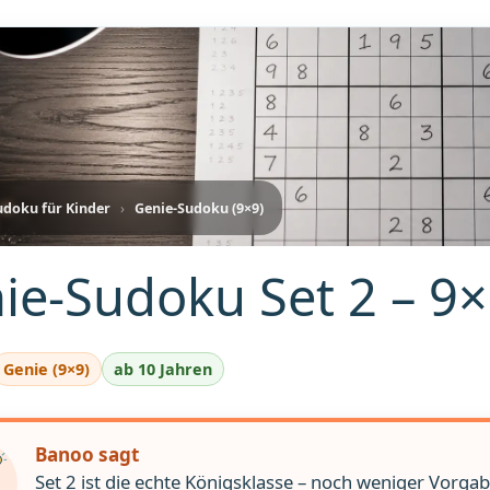
udoku für Kinder
›
Genie-Sudoku (9×9)
ie-Sudoku Set 2 – 9×
Genie (9×9)
ab 10 Jahren
Banoo sagt
Set 2 ist die echte Königsklasse – noch weniger Vorga