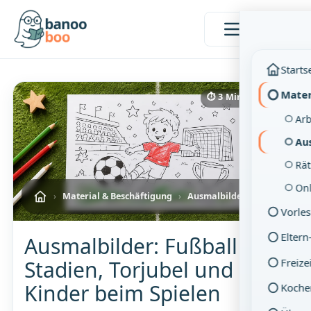
Menü
Starts
Mater
⏱ 3 Min. Lesezeit
Arb
Au
Rät
On
›
Material & Beschäftigung
›
Ausmalbilder
Vorle
Eltern
Ausmalbilder: Fußball –
Freize
Stadien, Torjubel und
Kinder beim Spielen
Koche