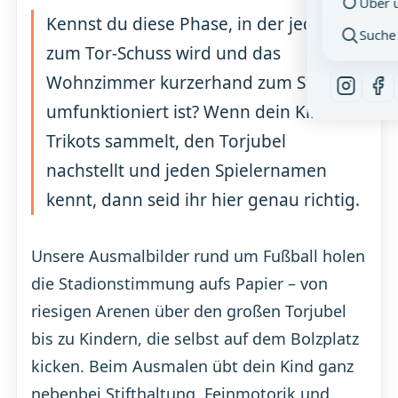
Über 
Kennst du diese Phase, in der jeder Ball
Suche
zum Tor-Schuss wird und das
Wohnzimmer kurzerhand zum Stadion
umfunktioniert ist? Wenn dein Kind
Trikots sammelt, den Torjubel
nachstellt und jeden Spielernamen
kennt, dann seid ihr hier genau richtig.
Unsere Ausmalbilder rund um Fußball holen
die Stadionstimmung aufs Papier – von
riesigen Arenen über den großen Torjubel
bis zu Kindern, die selbst auf dem Bolzplatz
kicken. Beim Ausmalen übt dein Kind ganz
nebenbei Stifthaltung, Feinmotorik und