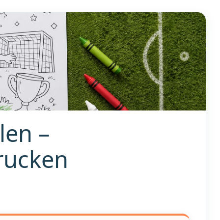
len –
rucken