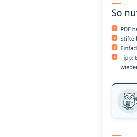
So nu
PDF h
Stifte
Einfac
Tipp: 
wiede