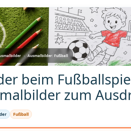
usmalbilder
›
Ausmalbilder: Fußball
der beim Fußballspie
malbilder zum Ausd
der
Fußball