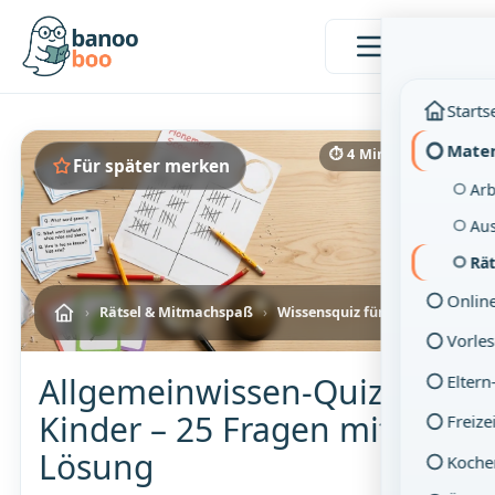
Menü
Starts
Mater
⏱ 4 Min. Lesezeit
Für später merken
Arb
Aus
Rä
Onlin
›
Rätsel & Mitmachspaß
›
Wissensquiz für Kinder
Vorle
Allgemeinwissen-Quiz für
Eltern
Kinder – 25 Fragen mit
Freize
Lösung
Koche