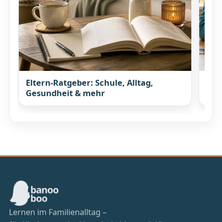
Eltern-Ratgeber: Schule, Alltag,
Wis
Gesundheit & mehr
mit
Lernen im Familienalltag –