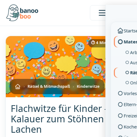
Menü
Starts
Mater
⏱ 4 Min. Lesezeit
Arb
Aus
Rä
On
›
Rätsel & Mitmachspaß
›
Kinderwitze
Vorle
Eltern
Flachwitze für Kinder – 25
Freize
Kalauer zum Stöhnen und
Lachen
Koche