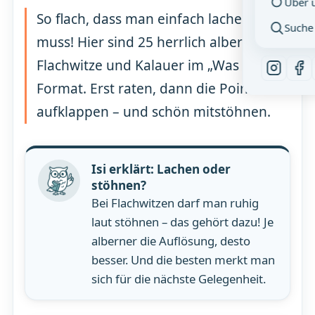
Über 
So flach, dass man einfach lachen
Suche
muss! Hier sind 25 herrlich alberne
Flachwitze und Kalauer im „Was ist …?“-
Format. Erst raten, dann die Pointe
aufklappen – und schön mitstöhnen.
Isi erklärt: Lachen oder
stöhnen?
Bei Flachwitzen darf man ruhig
laut stöhnen – das gehört dazu! Je
alberner die Auflösung, desto
besser. Und die besten merkt man
sich für die nächste Gelegenheit.