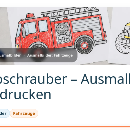
usmalbilder
›
Ausmalbilder: Fahrzeuge
schrauber – Ausmal
drucken
der
Fahrzeuge