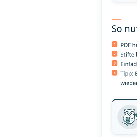
So nu
PDF h
Stifte
Einfac
Tipp: 
wiede