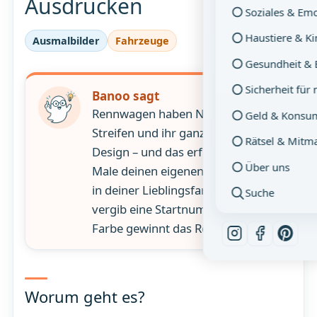
Ausdrucken
Soziales & Em
Haustiere & K
Ausmalbilder
Fahrzeuge
Gesundheit & 
Sicherheit für
Banoo sagt
Rennwagen haben Nummern,
Geld & Konsu
Streifen und ihr ganz eigenes
Rätsel & Mitm
Design – und das erfindest du!
Über uns
Male deinen eigenen Rennwagen
in deiner Lieblingsfarbe und
Suche
vergib eine Startnummer. Welche
Farbe gewinnt das Rennen?
Worum geht es?