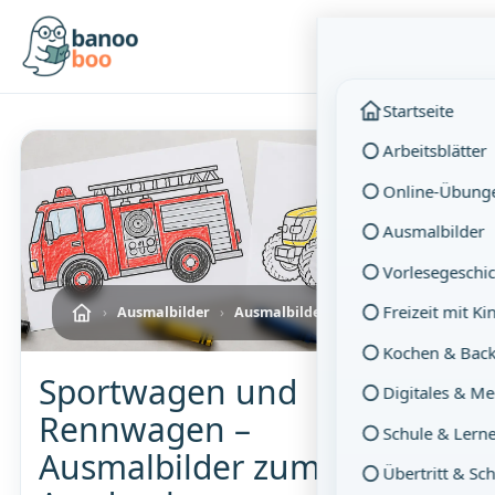
Menü
Startseite
Arbeitsblätter
Online-Übung
Ausmalbilder
Vorlesegeschi
Freizeit mit K
›
Ausmalbilder
›
Ausmalbilder: Fahrzeuge
Kochen & Bac
Sportwagen und
Digitales & M
Rennwagen –
Schule & Lern
Ausmalbilder zum
Übertritt & Sc