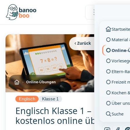
Menü
Startseit
Material
Zurück
Vollbild
Online-
Vorleseg
Eltern-R
Freizeit 
›
Online-Übungen
Kochen 
Englisch
Klasse 1
Über uns
Englisch Klasse 1 –
Suche
kostenlos online üben