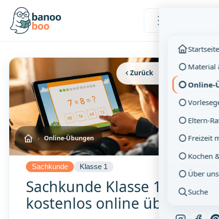
Menü
Startseit
Material
Zurück
Vollbild
Online-
Vorleseg
Eltern-R
Freizeit 
›
Online-Übungen
Kochen 
Sachkunde
Klasse 1
Über uns
Sachkunde Klasse 1 –
Suche
kostenlos online üben