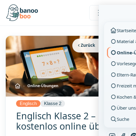
Menü
Startseit
Material
Zurück
Vollbild
Online-
Vorleseg
Eltern-R
Freizeit 
›
Online-Übungen
Kochen 
Englisch
Klasse 2
Über uns
Englisch Klasse 2 –
Suche
kostenlos online üben