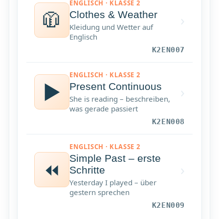
ENGLISCH · KLASSE 2
🧥
Clothes & Weather
›
Kleidung und Wetter auf
Englisch
K2EN007
ENGLISCH · KLASSE 2
▶️
Present Continuous
›
She is reading – beschreiben,
was gerade passiert
K2EN008
ENGLISCH · KLASSE 2
Simple Past – erste
⏪
›
Schritte
Yesterday I played – über
gestern sprechen
K2EN009