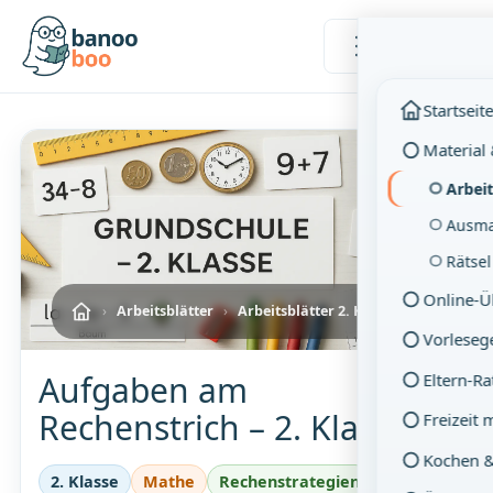
Menü
Startseit
Material
Arbeit
Ausma
Rätse
Online-
›
Arbeitsblätter
›
Arbeitsblätter 2. Klasse
Vorleseg
Aufgaben am
Eltern-R
Rechenstrich – 2. Klasse
Freizeit 
Kochen 
2. Klasse
Mathe
Rechenstrategien