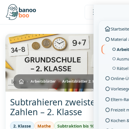
Menü
Startseit
Material
Arbeit
Ausma
Rätse
Online-
›
Arbeitsblätter
›
Arbeitsblätter 2. Klasse
Vorleseg
Subtrahieren zweistelliger
Eltern-R
Zahlen – 2. Klasse
Freizeit 
Kochen 
2. Klasse
Mathe
Subtraktion bis 100