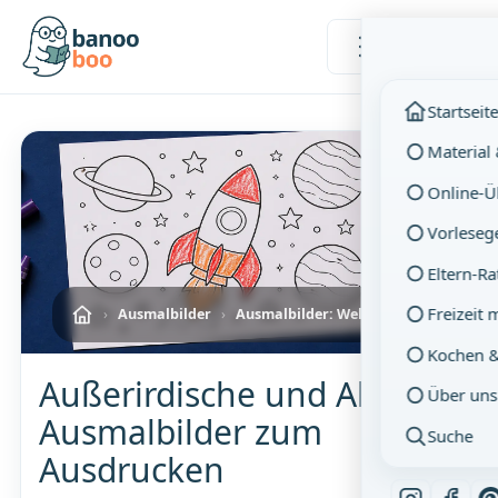
Menü
Startseit
Material
Online-
Vorleseg
Eltern-R
Freizeit 
›
Ausmalbilder
›
Ausmalbilder: Weltraum
Kochen 
Außerirdische und Aliens –
Über uns
Ausmalbilder zum
Suche
Ausdrucken