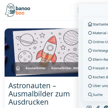
Menü
Startseit
Material
Online-
Vorleseg
Eltern-R
Freizeit 
›
Ausmalbilder
›
Ausmalbilder: Weltraum
Kochen 
Astronauten –
Über uns
Ausmalbilder zum
Suche
Ausdrucken