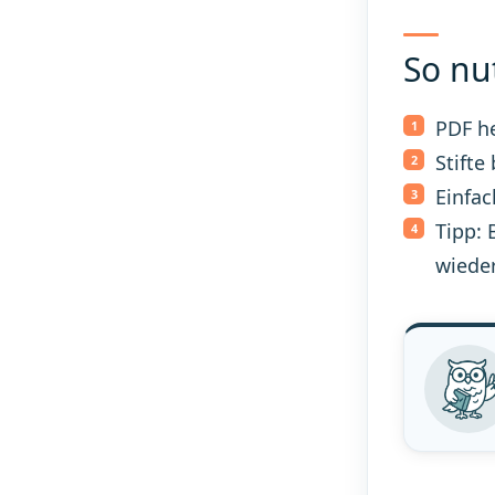
So nu
PDF h
Stifte
Einfac
Tipp: 
wiede