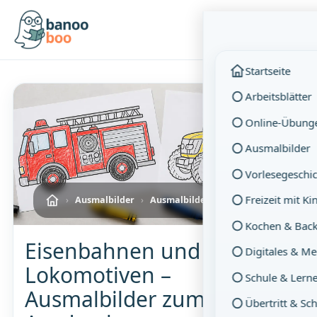
Menü
Startseite
Arbeitsblätter
Online-Übung
Ausmalbilder
Vorlesegeschi
Freizeit mit K
›
Ausmalbilder
›
Ausmalbilder: Fahrzeuge
Kochen & Bac
Eisenbahnen und
Digitales & M
Lokomotiven –
Schule & Lern
Ausmalbilder zum
Übertritt & Sc