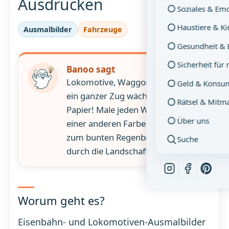
Ausdrucken
Soziales & Em
Haustiere & K
Ausmalbilder
Fahrzeuge
Gesundheit & 
Sicherheit für
Banoo sagt
Lokomotive, Waggon, Schienen –
Geld & Konsu
ein ganzer Zug wächst auf deinem
Rätsel & Mitm
Papier! Male jeden Waggon in
Über uns
einer anderen Farbe – so wird es
zum bunten Regenbogenzug, der
Suche
durch die Landschaft fährt!
Worum geht es?
Eisenbahn- und Lokomotiven-Ausmalbilder