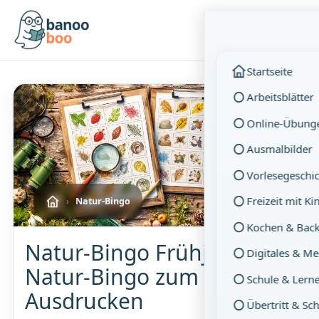
Menü
Startseite
Arbeitsblätter
Online-Übung
Ausmalbilder
Vorlesegeschi
Freizeit mit K
›
Natur-Bingo
Kochen & Bac
Natur-Bingo Frühjahr –
Digitales & M
Natur-Bingo zum
Schule & Lern
Ausdrucken
Übertritt & Sc