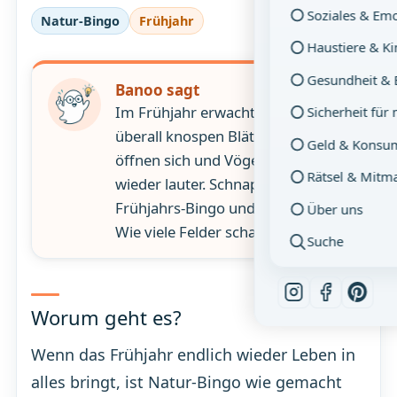
Soziales & Em
Natur-Bingo
Frühjahr
Haustiere & K
Gesundheit & 
Banoo sagt
Im Frühjahr erwacht die Natur –
Sicherheit für
überall knospen Blätter, Blüten
Geld & Konsu
öffnen sich und Vögel singen
Rätsel & Mitm
wieder lauter. Schnapp dir das
Frühjahrs-Bingo und geh raus:
Über uns
Wie viele Felder schafft ihr heute?
Suche
Worum geht es?
Wenn das Frühjahr endlich wieder Leben in
alles bringt, ist Natur-Bingo wie gemacht