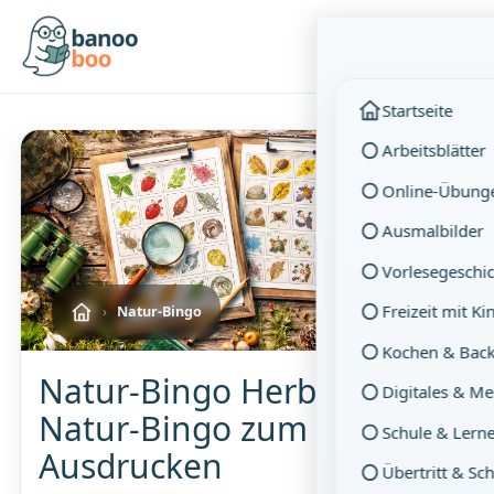
Menü
Startseite
Arbeitsblätter
Online-Übung
Ausmalbilder
Vorlesegeschi
Freizeit mit K
›
Natur-Bingo
Kochen & Bac
Natur-Bingo Herbst –
Digitales & M
Natur-Bingo zum
Schule & Lern
Ausdrucken
Übertritt & Sc