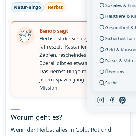
Soziales & Em
Natur-Bingo
Herbst
Haustiere & K
Gesundheit & 
Banoo sagt
Herbst ist die Schatzjäger-
Sicherheit für
Jahreszeit! Kastanien, Eicheln,
Geld & Konsu
Zapfen, raschelndes Laub –
Rätsel & Mitm
überall gibt es etwas zu finden.
Das Herbst-Bingo macht aus
Über uns
jedem Spaziergang eine echte
Suche
Mission.
Worum geht es?
Wenn der Herbst alles in Gold, Rot und