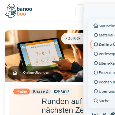
Menü
Startseit
Material
Zurück
Vollbild
Online-
Vorleseg
Eltern-R
Freizeit 
›
Online-Übungen
Kochen 
Über uns
Mathe
Klasse 2
K2MA012
Runden auf den
Suche
nächsten Zehner