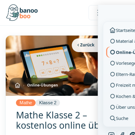
Menü
Startseit
Material
Zurück
Vollbild
Online-
Vorleseg
Eltern-R
Freizeit 
›
Online-Übungen
Kochen 
Mathe
Klasse 2
Über uns
Mathe Klasse 2 –
Suche
kostenlos online üben