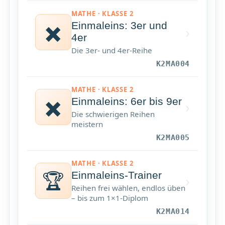
MATHE · KLASSE 2
✖️
Einmaleins: 3er und
›
4er
Die 3er- und 4er-Reihe
K2MA004
MATHE · KLASSE 2
✖️
Einmaleins: 6er bis 9er
›
Die schwierigen Reihen
meistern
K2MA005
MATHE · KLASSE 2
🏆
Einmaleins-Trainer
›
Reihen frei wählen, endlos üben
– bis zum 1×1-Diplom
K2MA014