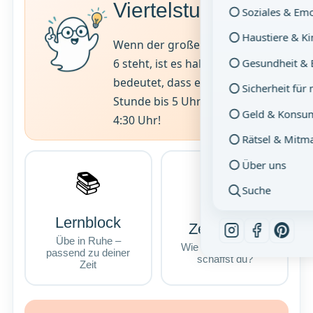
Viertelstunden
Soziales & Em
Haustiere & K
Wenn der große Zeiger auf der
Gesundheit & 
6 steht, ist es halb. 'Halb fünf'
bedeutet, dass eine halbe
Sicherheit für
Stunde bis 5 Uhr fehlt – also
Geld & Konsu
4:30 Uhr!
Rätsel & Mitm
Über uns
📚
⏱
Suche
Lernblock
Zeitrennen
Übe in Ruhe –
Wie viele Aufgaben
passend zu deiner
schaffst du?
Zeit