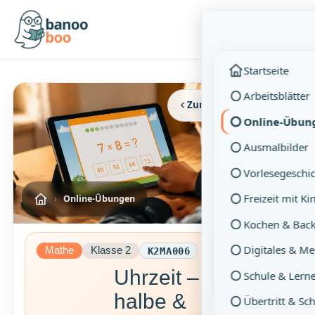
Menü
Startseite
Arbeitsblätter
Zurück
Vollbild
Online-Übun
Ausmalbilder
Vorlesegeschi
Freizeit mit K
›
Online-Übungen
Kochen & Bac
Digitales & M
Mathe
Klasse 2
K2MA006
Uhrzeit – ganze,
Schule & Lern
halbe &
Übertritt & Sc